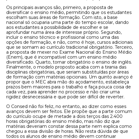
Os principais avanços são, primeiro, a proposta de
diversificar o ensino médio, permitindo que os estudantes
escolham suas áreas de formação. Com isto, a base
nacional só ocuparia uma parte do tempo escolar, dando
aos estudantes a possibilidade de escolher e se
aprofundar numa área de interesse próprio. Segundo,
incluir o ensino técnico e profissional como uma das
opções de formação, e não, como é hoje, cursos adicionais
que se somam ao currículo tradicional obrigatório. Terceiro,
a proposta de mexer no Exame Nacional do Ensino Médio
(Enem), que é incompatível com um ensino médio
diversificado. Quarto, tornar obrigatório o ensino de inglês.
Finalmente, o modelo proposto acaba com a tirania das
disciplinas obrigatórias, que seriam substituídas por áreas
de formação com matérias opcionais. Um quinto avanço é
propor que o MEC abra mão do açodamento, estabeleça
prazos bem maiores para o trabalho e faça pouca coisa de
cada vez, para aprender no processo e não criar uma
rigidez desnecessária e que pode ser difícil de reverter.
O Consed não foi feliz, no entanto, ao dizer como esses
avanços devem ser feitos. Ele propõe que a parte comum
do currículo ocupe de metade a dois terços das 2.400
horas obrigatórias do ensino médio, mas não diz que
matérias deveriam constar dessa parte nem explica como
chegou a essa divisão de horas. Não resta dúvida de que
todos os alunos de ensino médio devem continuar