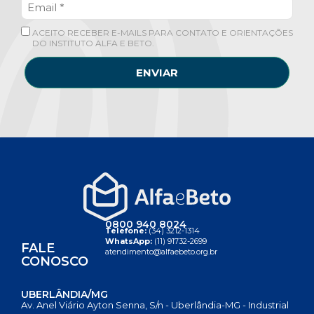
ACEITO RECEBER E-MAILS PARA CONTATO E ORIENTAÇÕES
DO INSTITUTO ALFA E BETO.
ENVIAR
0800 940 8024
Telefone:
(34) 3212-1314
WhatsApp:
(11) 91732-2699
FALE
atendimento@alfaebeto.org.br
CONOSCO
UBERLÂNDIA/MG
Av. Anel Viário Ayton Senna, S/n - Uberlândia-MG - Industrial