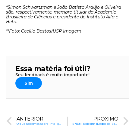
*Simon Schwartzman e João Batista Araújo e Oliveira
são, respectivamente, membro titular da Academia
Brasileira de Ciências e presidente do Instituto Alfa e
Beto.
**Foto:
Cecília Bastos/USP Imagem
Essa matéria foi útil?
Seu feedback é muito importante!
Sim
ANTERIOR
PRÓXIMO
O que sabemos sobre inteligência: 12 pontos de consenso | Capítulo 3
ENEM: Boletim IDados da Educação é destaque na imprensa