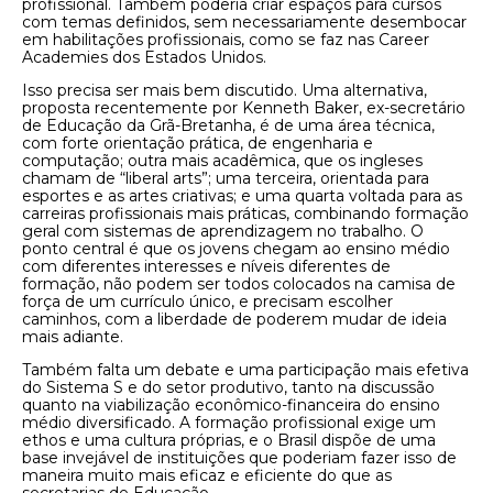
profissional. Também poderia criar espaços para cursos
com temas definidos, sem necessariamente desembocar
em habilitações profissionais, como se faz nas Career
Academies dos Estados Unidos.
Isso precisa ser mais bem discutido. Uma alternativa,
proposta recentemente por Kenneth Baker, ex-secretário
de Educação da Grã-Bretanha, é de uma área técnica,
com forte orientação prática, de engenharia e
computação; outra mais acadêmica, que os ingleses
chamam de “liberal arts”; uma terceira, orientada para
esportes e as artes criativas; e uma quarta voltada para as
carreiras profissionais mais práticas, combinando formação
geral com sistemas de aprendizagem no trabalho. O
ponto central é que os jovens chegam ao ensino médio
com diferentes interesses e níveis diferentes de
formação, não podem ser todos colocados na camisa de
força de um currículo único, e precisam escolher
caminhos, com a liberdade de poderem mudar de ideia
mais adiante.
Também falta um debate e uma participação mais efetiva
do Sistema S e do setor produtivo, tanto na discussão
quanto na viabilização econômico-financeira do ensino
médio diversificado. A formação profissional exige um
ethos e uma cultura próprias, e o Brasil dispõe de uma
base invejável de instituições que poderiam fazer isso de
maneira muito mais eficaz e eficiente do que as