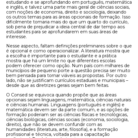
estudando e se aprofundando em português, matemática
e inglês, e talvez uma parte mais geral de ciências sociais,
com noções de economia, direito e sociologia, deixando
os outros temas para as áreas opcionais de formação. Isso
dificilmente tomaria mais do que um quarto do currículo,
sob pena de prejudicar a ideia central de dar tempo aos
estudantes para se aprofundarem em suas áreas de
interesse.
Nesse aspecto, faltam definições preliminares sobre o que
é opcional e como operacionalizar. A literatura mostra que
a escolha é importante para o estudante e a prática
mostra que há um limite no que diferentes escolas
podem oferecer como opção. Num país com milhares de
municípios de pequeno porte a questão precisa ser muito
bem pensada para tornar viáveis as propostas. Por outro
lado, não se justificam currículos estaduais e municipais –
desde que as diretrizes gerais sejam bem feitas.
O Consed se equivoca quando propõe que as áreas
opcionais sejam linguagens, matemática, ciências naturais
e ciências humanas. Linguagens (português e inglês) e
matemática devem ser da parte comum, e as opções de
formação poderiam ser as ciências físicas e tecnológicas,
ciências biológicas, ciências sociais (economia, sociologia,
direito), que não se devem confundir com as
humanidades (literatura, arte, filosofia), e a formação
profissional e técnica, voltada para a capacitação