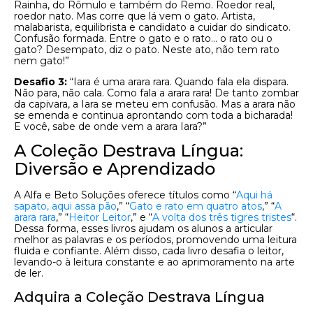
Rainha, do Rômulo e também do Remo. Roedor real,
roedor nato. Mas corre que lá vem o gato. Artista,
malabarista, equilibrista e candidato a cuidar do sindicato.
Confusão formada. Entre o gato e o rato… o rato ou o
gato? Desempato, diz o pato. Neste ato, não tem rato
nem gato!”
Desafio 3:
“Iara é uma arara rara. Quando fala ela dispara.
Não para, não cala. Como fala a arara rara! De tanto zombar
da capivara, a Iara se meteu em confusão. Mas a arara não
se emenda e continua aprontando com toda a bicharada!
E você, sabe de onde vem a arara Iara?”
A Coleção Destrava Língua:
Diversão e Aprendizado
A Alfa e Beto Soluções oferece títulos como “
Aqui há
sapato, aqui assa pão
,” “
Gato e rato em quatro atos
,” “
A
arara rara
,” “
Heitor Leitor
,” e “
A volta dos três tigres tristes
“.
Dessa forma, esses livros ajudam os alunos a articular
melhor as palavras e os períodos, promovendo uma leitura
fluida e confiante. Além disso, cada livro desafia o leitor,
levando-o à leitura constante e ao aprimoramento na arte
de ler.
Adquira a Coleção Destrava Língua