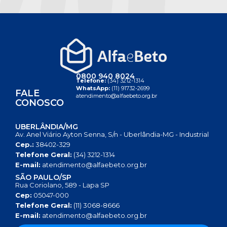
0800 940 8024
Telefone:
(34) 3212-1314
WhatsApp:
(11) 91732-2699
FALE
atendimento@alfaebeto.org.br
CONOSCO
UBERLÂNDIA/MG
Av. Anel Viário Ayton Senna, S/n - Uberlândia-MG - Industrial
Cep.:
38402-329
Telefone Geral:
(34) 3212-1314
E-mail:
atendimento@alfaebeto.org.br
SÃO PAULO/SP
Rua Coriolano, 589 - Lapa SP
Cep:
05047-000
Telefone Geral:
(11) 3068-8666
E-mail:
atendimento@alfaebeto.org.br