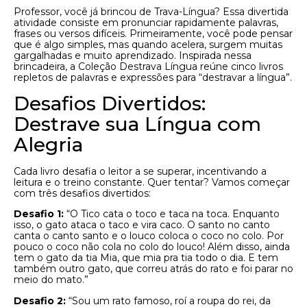
Professor, você já brincou de Trava-Língua? Essa divertida
atividade consiste em pronunciar rapidamente palavras,
frases ou versos difíceis. Primeiramente, você pode pensar
que é algo simples, mas quando acelera, surgem muitas
gargalhadas e muito aprendizado. Inspirada nessa
brincadeira, a Coleção Destrava Língua reúne cinco livros
repletos de palavras e expressões para “destravar a língua”.
Desafios Divertidos:
Destrave sua Língua com
Alegria
Cada livro desafia o leitor a se superar, incentivando a
leitura e o treino constante. Quer tentar? Vamos começar
com três desafios divertidos:
Desafio 1:
“O Tico cata o toco e taca na toca. Enquanto
isso, o gato ataca o taco e vira caco. O santo no canto
canta o canto santo e o louco coloca o coco no colo. Por
pouco o coco não cola no colo do louco! Além disso, ainda
tem o gato da tia Mia, que mia pra tia todo o dia. E tem
também outro gato, que correu atrás do rato e foi parar no
meio do mato.”
Desafio 2:
“Sou um rato famoso, roí a roupa do rei, da