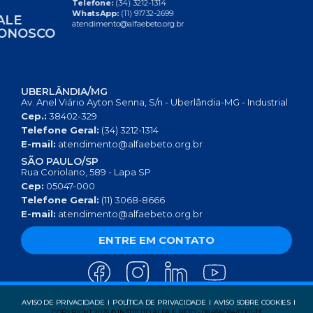
Telefone:
(34) 3212-1314
WhatsApp:
(11) 91732-2699
FALE
atendimento@alfaebeto.org.br
CONOSCO
UBERLÂNDIA/MG
Av. Anel Viário Ayton Senna, S/n - Uberlândia-MG - Industrial
Cep.:
38402-329
Telefone Geral:
(34) 3212-1314
E-mail:
atendimento@alfaebeto.org.br
SÃO PAULO/SP
Rua Coriolano, 589 - Lapa SP
Cep:
05047-000
Telefone Geral:
(11) 3068-8666
E-mail:
atendimento@alfaebeto.org.br
ENTRE EM CONTATO
AVISO DE PRIVACIDADE
POLÍTICA DE PRIVACIDADE
AVISO SOBRE COOKIES
COPYRIGHT 2025 © INSTITUTO ALFA E BETO - 08.458.084/0001-13