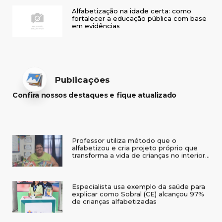
Alfabetização na idade certa: como
fortalecer a educação pública com base
em evidências
Publicações
Confira nossos destaques e fique atualizado
Professor utiliza método que o
alfabetizou e cria projeto próprio que
transforma a vida de crianças no interior
do RS
Especialista usa exemplo da saúde para
explicar como Sobral (CE) alcançou 97%
de crianças alfabetizadas
IAB leva alfabetização baseada em
evidências a seminário em Três de Maio