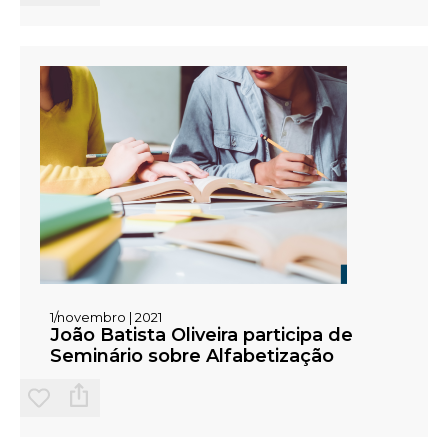
capacitação de professores com bom nível
acadêmico, melhoria da Base Nacional Comum
Curricular (BNCC) e modernização do Programa
Nacional do Livro e do Material Didático (PNLD).
Ele também sugeriu medidas emergenciais, como
diagnósticos precisos e programas de ensino
adequados, inspirados em Sobral. A presença de
autoridades reforçou a necessidade de um debate
mais profundo para reformar a alfabetização no
país.
1/novembro | 2021
João Batista Oliveira participa de
Seminário sobre Alfabetização