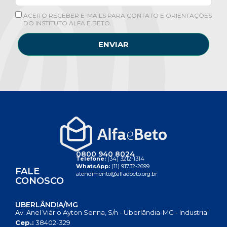
ACEITO RECEBER E-MAILS PARA CONTATO E ORIENTAÇÕES
DO INSTITUTO ALFA E BETO.
ENVIAR
0800 940 8024
Telefone:
(34) 3212-1314
WhatsApp:
(11) 91732-2699
FALE
atendimento@alfaebeto.org.br
CONOSCO
UBERLÂNDIA/MG
Av. Anel Viário Ayton Senna, S/n - Uberlândia-MG - Industrial
Cep.:
38402-329