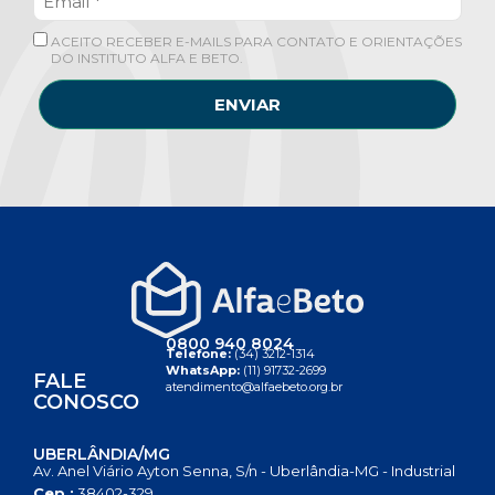
ACEITO RECEBER E-MAILS PARA CONTATO E ORIENTAÇÕES
DO INSTITUTO ALFA E BETO.
ENVIAR
0800 940 8024
Telefone:
(34) 3212-1314
WhatsApp:
(11) 91732-2699
FALE
atendimento@alfaebeto.org.br
CONOSCO
UBERLÂNDIA/MG
Av. Anel Viário Ayton Senna, S/n - Uberlândia-MG - Industrial
Cep.:
38402-329