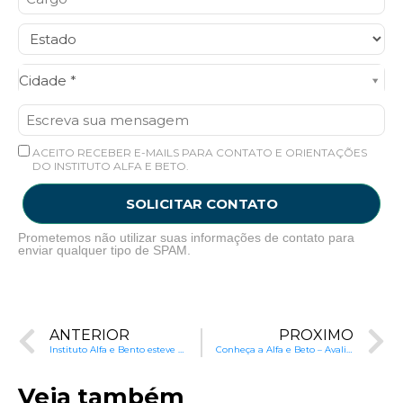
Cidade*
Cidade *
ACEITO RECEBER E-MAILS PARA CONTATO E ORIENTAÇÕES
DO INSTITUTO ALFA E BETO.
SOLICITAR CONTATO
Prometemos não utilizar suas informações de contato para
enviar qualquer tipo de SPAM.
ANTERIOR
PRÓXIMO
Instituto Alfa e Bento esteve na Feira Bett Nordeste
Conheça a Alfa e Beto – Avaliação Diagnóstica
Veja também