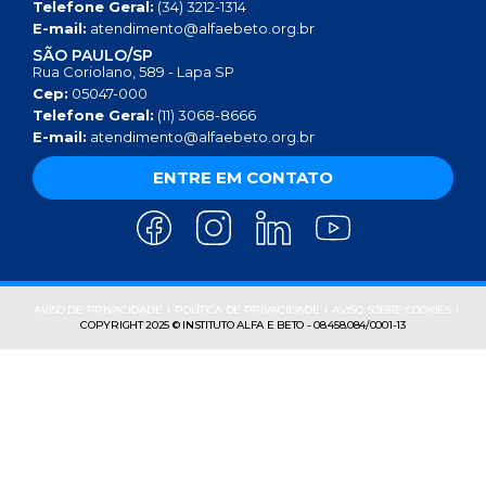
Telefone Geral:
(34) 3212-1314
E-mail:
atendimento@alfaebeto.org.br
SÃO PAULO/SP
Rua Coriolano, 589 - Lapa SP
Cep:
05047-000
Telefone Geral:
(11) 3068-8666
E-mail:
atendimento@alfaebeto.org.br
ENTRE EM CONTATO
AVISO DE PRIVACIDADE
POLÍTICA DE PRIVACIDADE
AVISO SOBRE COOKIES
COPYRIGHT 2025 © INSTITUTO ALFA E BETO - 08.458.084/0001-13