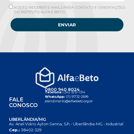
ACEITO RECEBER E-MAILS PARA CONTATO E ORIENTAÇÕES
DO INSTITUTO ALFA E BETO.
ENVIAR
0800 940 8024
Telefone:
(34) 3212-1314
WhatsApp:
(11) 91732-2699
FALE
atendimento@alfaebeto.org.br
CONOSCO
UBERLÂNDIA/MG
Av. Anel Viário Ayton Senna, S/n - Uberlândia-MG - Industrial
Cep.:
38402-329