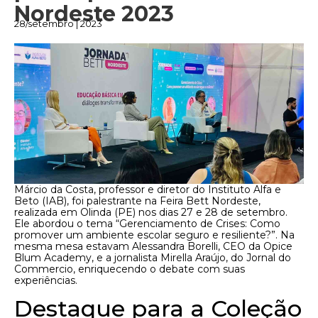
Nordeste 2023
28/setembro | 2023
Márcio da Costa, professor e diretor do Instituto Alfa e
Beto (IAB), foi palestrante na Feira Bett Nordeste,
realizada em Olinda (PE) nos dias 27 e 28 de setembro.
Ele abordou o tema “Gerenciamento de Crises: Como
promover um ambiente escolar seguro e resiliente?”. Na
mesma mesa estavam Alessandra Borelli, CEO da Opice
Blum Academy, e a jornalista Mirella Araújo, do Jornal do
Commercio, enriquecendo o debate com suas
experiências.
Destaque para a Coleção