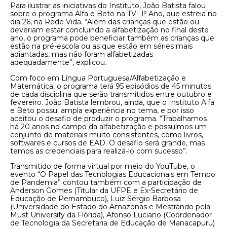
Para ilustrar as iniciativas do Instituto, João Batista falou
sobre o programa Alfa e Beto na TV- 1º Ano, que estreia no
dia 26, na Rede Vida. “Além das crianças que estão ou
deveriam estar concluindo a alfabetização no final deste
ano, o programa pode beneficiar também as crianças que
estão na pré-escola ou as que estão em séries mais
adiantadas, mas não foram alfabetizadas
adequadamente”, explicou.
Com foco em Língua Portuguesa/Alfabetização e
Matemática, o programa terá 95 episódios de 45 minutos
de cada disciplina que serão transmitidos entre outubro e
fevereiro. João Batista lembrou, ainda, que o Instituto Alfa
e Beto possui ampla experiência no tema, e por isso
aceitou o desafio de produzir o programa. “Trabalhamos
há 20 anos no campo da alfabetização e possuímos um
conjunto de materiais muito consistentes, como livros,
softwares e cursos de EAD. O desafio será grande, mas
temos as credenciais para realizá-lo com sucesso”.
Transmitido de forma virtual por meio do YouTube, o
evento “O Papel das Tecnologias Educacionais em Tempo
de Pandemia” contou também com a participação de
Anderson Gomes (Titular da UFPE e Ex-Secretário de
Educação de Pernambuco), Luiz Sérgio Barbosa
(Universidade do Estado do Amazonas e Mestrando pela
Must University da Flórida), Afonso Luciano (Coordenador
de Tecnologia da Secretaria de Educação de Manacapuru)