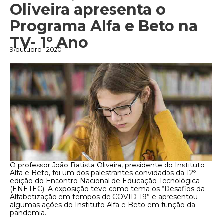
Oliveira apresenta o
Programa Alfa e Beto na
TV- 1º Ano
9/outubro | 2020
O professor João Batista Oliveira, presidente do Instituto
Alfa e Beto, foi um dos palestrantes convidados da 12º
edição do Encontro Nacional de Educação Tecnológica
(ENETEC). A exposição teve como tema os “Desafios da
Alfabetização em tempos de COVID-19” e apresentou
algumas ações do Instituto Alfa e Beto em função da
pandemia.