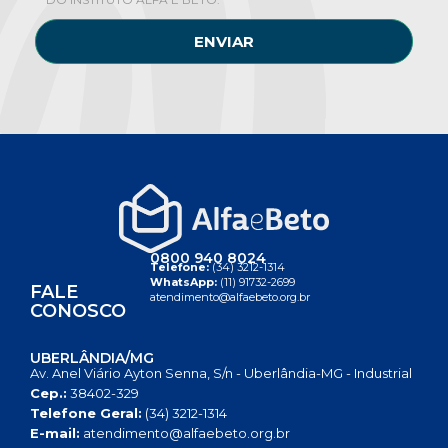
ENVIAR
0800 940 8024
Telefone:
(34) 3212-1314
WhatsApp:
(11) 91732-2699
FALE
atendimento@alfaebeto.org.br
CONOSCO
UBERLÂNDIA/MG
Av. Anel Viário Ayton Senna, S/n - Uberlândia-MG - Industrial
Cep.:
38402-329
Telefone Geral:
(34) 3212-1314
E-mail:
atendimento@alfaebeto.org.br