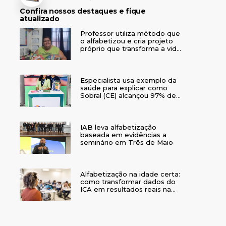
Confira nossos destaques e fique
atualizado
Professor utiliza método que
o alfabetizou e cria projeto
próprio que transforma a vida
de crianças no interior do RS
Especialista usa exemplo da
saúde para explicar como
Sobral (CE) alcançou 97% de
crianças alfabetizadas
IAB leva alfabetização
baseada em evidências a
seminário em Três de Maio
Alfabetização na idade certa:
como transformar dados do
ICA em resultados reais na
rede municipal