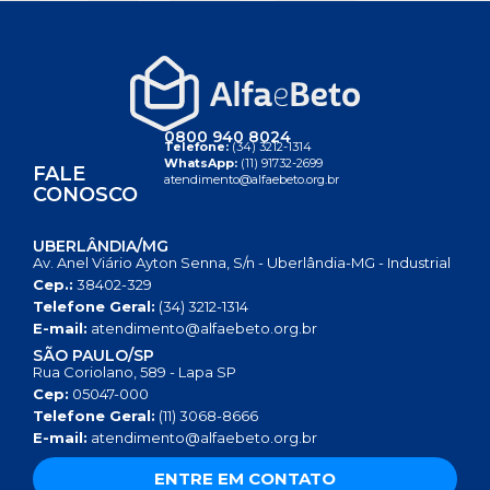
0800 940 8024
Telefone:
(34) 3212-1314
WhatsApp:
(11) 91732-2699
FALE
atendimento@alfaebeto.org.br
CONOSCO
UBERLÂNDIA/MG
Av. Anel Viário Ayton Senna, S/n - Uberlândia-MG - Industrial
Cep.:
38402-329
Telefone Geral:
(34) 3212-1314
E-mail:
atendimento@alfaebeto.org.br
SÃO PAULO/SP
Rua Coriolano, 589 - Lapa SP
Cep:
05047-000
Telefone Geral:
(11) 3068-8666
E-mail:
atendimento@alfaebeto.org.br
ENTRE EM CONTATO