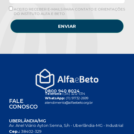
ACEITO RECEBER E-MAILS PARA CONTATO E ORIENTAÇÕES
DO INSTITUTO ALFA E BETO.
ENVIAR
0800 940 8024
Telefone:
(34) 3212-1314
WhatsApp:
(11) 91732-2699
FALE
atendimento@alfaebeto.org.br
CONOSCO
UBERLÂNDIA/MG
Av. Anel Viário Ayton Senna, S/n - Uberlândia-MG - Industrial
Cep.:
38402-329