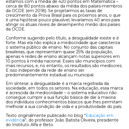
estamos com a média de 420 pontos em Matemática –
cerca de 80 pontos abaixo da média dos países-membros
da OCDE (em 2018). Se projetarmos as taxas de
crescimento da Prova Brasil para os próximos anos, o que
é uma hipótese pouco plausível, levaríamos 40 anos para
atingir os atuais níveis de desempenho médio dos países
da OCDE.
Conforme sugerido pelo título, a desigualdade existe e é
forte. Mas ela não explica a mediocridade que caracteriza
o sistema público de ensino. No conjunto das capitais
brasileiras, que representam quase 25% da população,
apenas 4 redes de ensino alcançam notas superiores em
10 pontos à média nacional. Esses são municípios com
mais recursos, e, no entanto, os resultados são medíocres.
E isso independe da rede de ensino ser
predominantemente estadual ou municipal.
Em síntese: a desigualdade é a marca registrada da
sociedade, em todos os setores. Na educação, essa marca
é acrescida da mediocridade – o sistema educativo não
consegue cumprir a sua função básica de dar à maioria
dos indivíduos conhecimentos básicos que lhes permitam
melhorar a sua condição de vida e a produtividade do país.
Texto originalmente publicado no blog “
Educação em
evidênci
a”, do professor João Batista Oliveira, presidente
do Instituto Alfa e Beto.