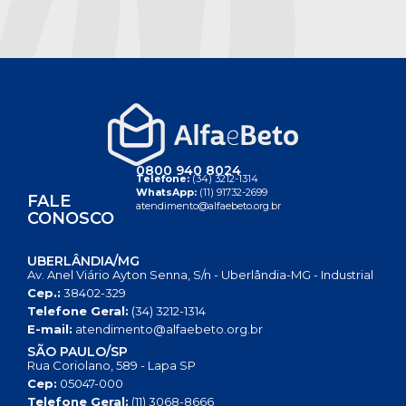
0800 940 8024
Telefone:
(34) 3212-1314
WhatsApp:
(11) 91732-2699
FALE
atendimento@alfaebeto.org.br
CONOSCO
UBERLÂNDIA/MG
Av. Anel Viário Ayton Senna, S/n - Uberlândia-MG - Industrial
Cep.:
38402-329
Telefone Geral:
(34) 3212-1314
E-mail:
atendimento@alfaebeto.org.br
SÃO PAULO/SP
Rua Coriolano, 589 - Lapa SP
Cep:
05047-000
Telefone Geral:
(11) 3068-8666