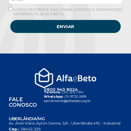
ACEITO RECEBER E-MAILS PARA CONTATO E ORIENTAÇÕES
DO INSTITUTO ALFA E BETO.
ENVIAR
0800 940 8024
Telefone:
(34) 3212-1314
WhatsApp:
(11) 91732-2699
FALE
atendimento@alfaebeto.org.br
CONOSCO
UBERLÂNDIA/MG
Av. Anel Viário Ayton Senna, S/n - Uberlândia-MG - Industrial
Cep.:
38402-329