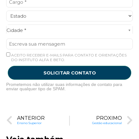
Cidade*
Cidade *
ACEITO RECEBER E-MAILS PARA CONTATO E ORIENTAÇÕES
DO INSTITUTO ALFA E BETO.
SOLICITAR CONTATO
Prometemos não utilizar suas informações de contato para
enviar qualquer tipo de SPAM.
ANTERIOR
PRÓXIMO
Ensino Superior
Gestão educacional