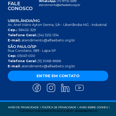
WhatsApp:
(11) 91732-2699
FALE
atendimento@alfaebeto.org.br
CONOSCO
UBERLÂNDIA/MG
Av. Anel Viário Ayton Senna, S/n - Uberlândia-MG - Industrial
Cep.:
38402-329
Telefone Geral:
(34) 3212-1314
E-mail:
atendimento@alfaebeto.org.br
SÃO PAULO/SP
Rua Coriolano, 589 - Lapa SP
Cep:
05047-000
Telefone Geral:
(11) 3068-8666
E-mail:
atendimento@alfaebeto.org.br
ENTRE EM CONTATO
AVISO DE PRIVACIDADE
POLÍTICA DE PRIVACIDADE
AVISO SOBRE COOKIES
COPYRIGHT 2025 © INSTITUTO ALFA E BETO - 08.458.084/0001-13