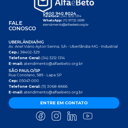
0800 940 8024
Telefone:
(34) 3212-1314
WhatsApp:
(11) 91732-2699
FALE
atendimento@alfaebeto.org.br
CONOSCO
UBERLÂNDIA/MG
Av. Anel Viário Ayton Senna, S/n - Uberlândia-MG - Industrial
Cep.:
38402-329
Telefone Geral:
(34) 3212-1314
E-mail:
atendimento@alfaebeto.org.br
SÃO PAULO/SP
Rua Coriolano, 589 - Lapa SP
Cep:
05047-000
Telefone Geral:
(11) 3068-8666
E-mail:
atendimento@alfaebeto.org.br
ENTRE EM CONTATO