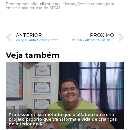
Prometemos não utilizar suas informações de contato para
enviar qualquer tipo de SPAM.
ANTERIOR
PRÓXIMO
Colégio Santa Mônica é destaque na pesquisa Marcas Cariocas
Esteio (RS) alfabetiza 90% de seus alunos no 1º ano
Veja também
Professor utiliza método que o alfabetizou e cria
projeto próprio que transforma a vida de crianças
no interior do RS