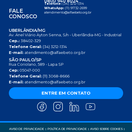
0800 940 8024
Telefone:
(34) 3212-1314
WhatsApp:
(11) 91732-2699
FALE
atendimento@alfaebeto.org.br
CONOSCO
UBERLÂNDIA/MG
Av. Anel Viário Ayton Senna, S/n - Uberlândia-MG - Industrial
Cep.:
38402-329
Telefone Geral:
(34) 3212-1314
E-mail:
atendimento@alfaebeto.org.br
SÃO PAULO/SP
Rua Coriolano, 589 - Lapa SP
Cep:
05047-000
Telefone Geral:
(11) 3068-8666
E-mail:
atendimento@alfaebeto.org.br
ENTRE EM CONTATO
AVISO DE PRIVACIDADE
POLÍTICA DE PRIVACIDADE
AVISO SOBRE COOKIES