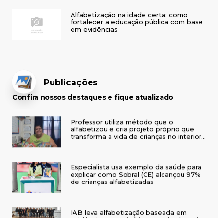
Alfabetização na idade certa: como
fortalecer a educação pública com base
em evidências
Publicações
Confira nossos destaques e fique atualizado
Professor utiliza método que o
alfabetizou e cria projeto próprio que
transforma a vida de crianças no interior
do RS
Especialista usa exemplo da saúde para
explicar como Sobral (CE) alcançou 97%
de crianças alfabetizadas
IAB leva alfabetização baseada em
evidências a seminário em Três de Maio